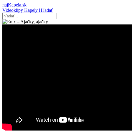
najKapela.sk
Videoklipy
Kapely
Hľadať