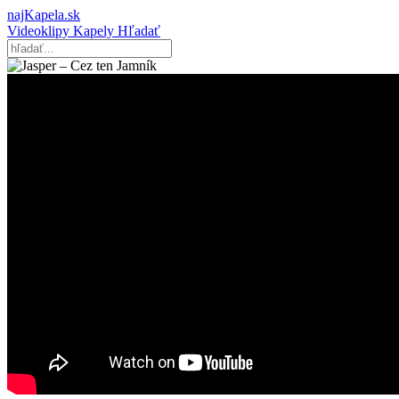
najKapela.sk
Videoklipy
Kapely
Hľadať