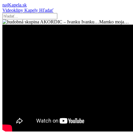
najKapela.sk
Videoklipy
Kapely
Hľadať