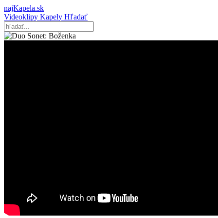
najKapela.sk
Videoklipy
Kapely
Hľadať