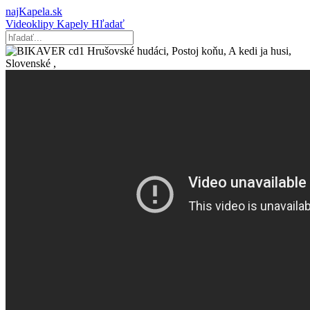
najKapela.sk
Videoklipy
Kapely
Hľadať