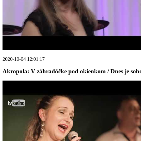
2020-10-04 12:01:17
Akropola: V záhradôčke pod okienkom / Dnes je sob