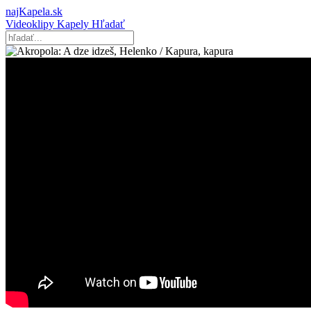
najKapela.sk
Videoklipy
Kapely
Hľadať