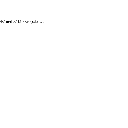
t.sk/media/32-akropola …