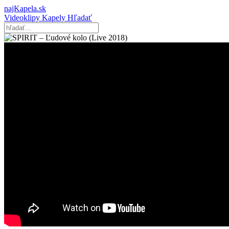
najKapela.sk
Videoklipy
Kapely
Hľadať