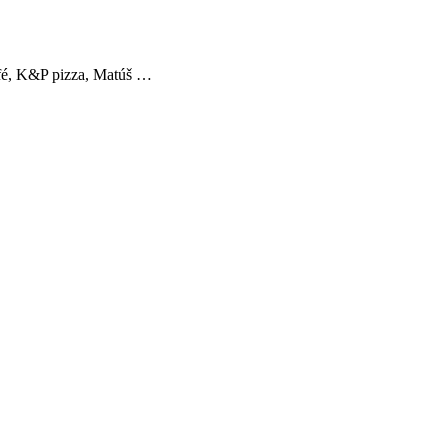
fé, K&P pizza, Matúš …