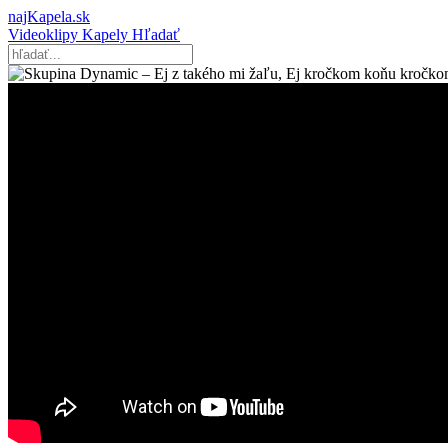
najKapela.sk
Videoklipy
Kapely
Hľadať