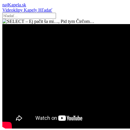
najKapela.sk
Videoklipy
Kapely
Hľadať