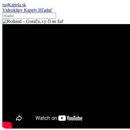
najKapela.sk
Videoklipy
Kapely
Hľadať