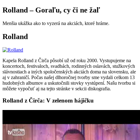
Rolland – Goraľu, cy či ne žaľ
Menšia ukážka ako to vyzerá na akciách, ktoré hráme.
Rolland
Kapela Rolland z Čirča pôsobí už od roku 2000. Vystupujeme na
koncertoch, festivaloch, svadbách, rodinných oslavách, stužkových
slávnostiach a iných spoločenských akciách doma na slovensku, ale
aj v zahraničí. Počas našej dlhoročnej tvorby sme vydali celkom 13
hudobných albumov a uskutočnili stovky vystúpení. Našu tvorbu si
môžete vypočuť aj na tejto stránke v sekcii diskografia.
Rolland z Čirča: V zelenom hájičku