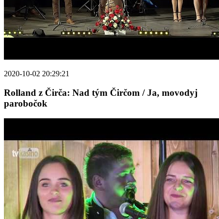
2020-10-02 20:29:21
Rolland z Čirča: Nad tým Čirčom / Ja, movodyj
parobočok