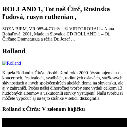
ROLLAND 1, Tot naš Čirč, Rusínska
ľudová, rusyn ruthenian ,
SOZA BIEM, VR 085-4-731 ℗ + © VIDEOROHAĽ – Anna
Rohaľová, 2001, Made in Slovakia CD ROLLAND 1 – Oj,
Čirčane Dramaturgia a réžia Dr. Jozef …
Rolland
Kapela Rolland z Čirča pôsobí už od roku 2000. Vystupujeme na
koncertoch, festivaloch, svadbách, rodinných oslavách, stužkových
slávnostiach a iných spoločenských akciách doma na slovensku, ale
aj v zahraničí. Počas našej dlhoročnej tvorby sme vydali celkom 13
hudobných albumov a uskutočnili stovky vystúpení. Našu tvorbu si
môžete vypočuť aj na tejto stránke v sekcii diskografia.
Rolland z Čirča: V zelenom hájičku