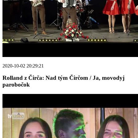
2020-10-02 20:29:21
Rolland z Čirča: Nad tým Čirčom / Ja, movodyj
parobočok