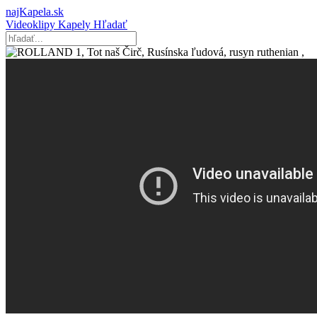
najKapela.sk
Videoklipy
Kapely
Hľadať