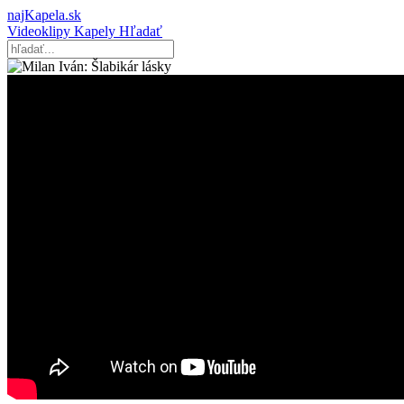
najKapela.sk
Videoklipy
Kapely
Hľadať