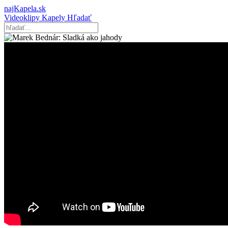
najKapela.sk
Videoklipy
Kapely
Hľadať