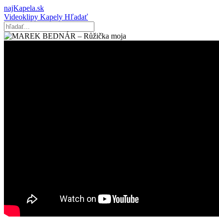
najKapela.sk
Videoklipy
Kapely
Hľadať