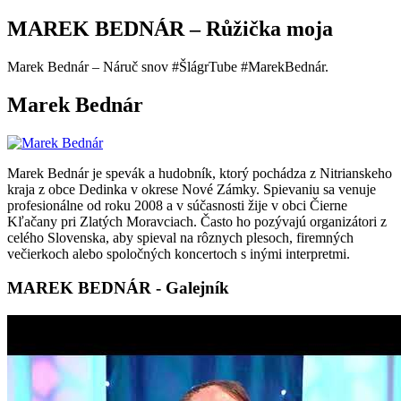
MAREK BEDNÁR – Růžička moja
Marek Bednár – Náruč snov #ŠlágrTube #MarekBednár.
Marek Bednár
Marek Bednár je spevák a hudobník, ktorý pochádza z Nitrianskeho
kraja z obce Dedinka v okrese Nové Zámky. Spievaniu sa venuje
profesionálne od roku 2008 a v súčasnosti žije v obci Čierne
Kľačany pri Zlatých Moravciach. Často ho pozývajú organizátori z
celého Slovenska, aby spieval na rôznych plesoch, firemných
večierkoch alebo spoločných koncertoch s inými interpretmi.
MAREK BEDNÁR - Galejník