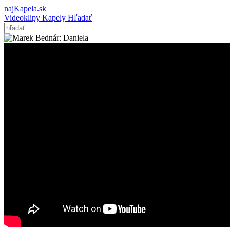
najKapela.sk
Videoklipy
Kapely
Hľadať