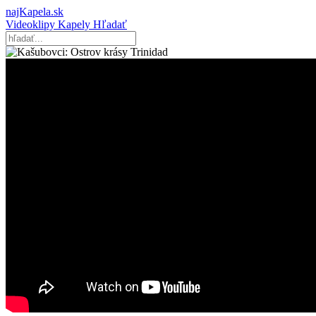
najKapela.sk
Videoklipy
Kapely
Hľadať