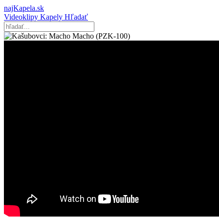
najKapela.sk
Videoklipy
Kapely
Hľadať