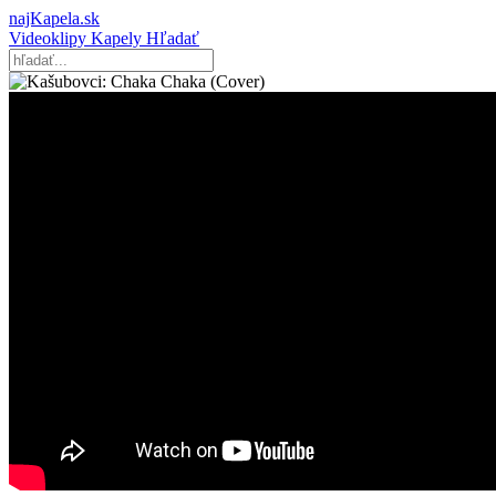
najKapela.sk
Videoklipy
Kapely
Hľadať