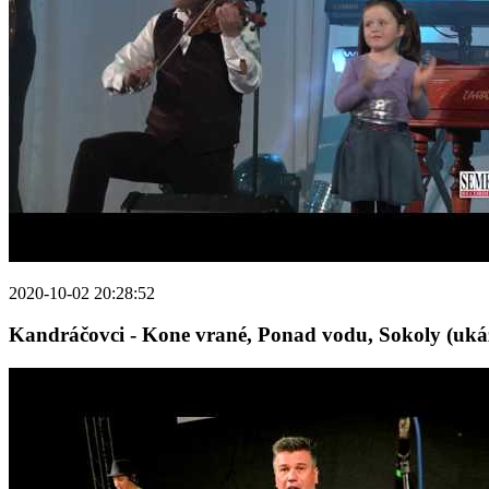
2020-10-02 20:28:52
Kandráčovci - Kone vrané, Ponad vodu, Sokoly (uká