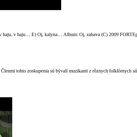
 haju, v haju… E) Oj, kalyna… Album: Oj, zabava (C) 2009 FORTE
 Členmi tohto zoskupenia sú bývalí muzikanti z rôznych folklórnych s