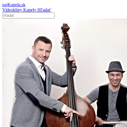
najKapela.sk
Videoklipy
Kapely
Hľadať