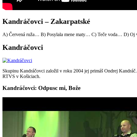
Kandráčovci – Zakarpatské
A) Červená ruža… B) Posylala mene maty… C) Teče voda… D) Oj v
Kandráčovci
Skupinu Kandráčovci založil v roku 2004 jej primáš Ondrej Kandráč.
RTVS v Košiciach.
Kandráčovci: Odpusc mi, Bože