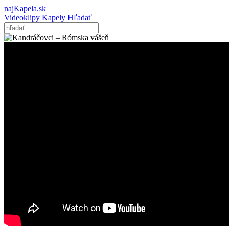
najKapela.sk
Videoklipy
Kapely
Hľadať