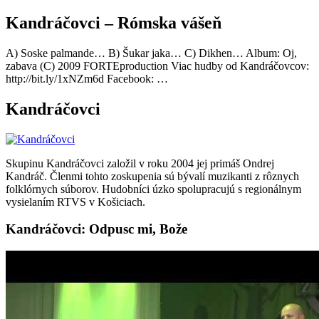
Kandráčovci – Rómska vášeň
A) Soske palmande… B) Šukar jaka… C) Dikhen… Album: Oj,
zabava (C) 2009 FORTEproduction Viac hudby od Kandráčovcov:
http://bit.ly/1xNZm6d Facebook: …
Kandráčovci
Skupinu Kandráčovci založil v roku 2004 jej primáš Ondrej
Kandráč. Členmi tohto zoskupenia sú bývalí muzikanti z rôznych
folklórnych súborov. Hudobníci úzko spolupracujú s regionálnym
vysielaním RTVS v Košiciach.
Kandráčovci: Odpusc mi, Bože