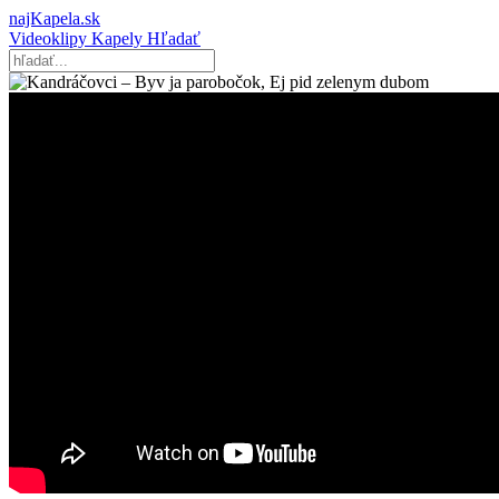
najKapela.sk
Videoklipy
Kapely
Hľadať