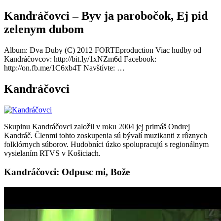
Kandráčovci – Byv ja parobočok, Ej pid
zelenym dubom
Album: Dva Duby (C) 2012 FORTEproduction Viac hudby od
Kandráčovcov: http://bit.ly/1xNZm6d Facebook:
http://on.fb.me/1C6xb4T Navštívte: …
Kandráčovci
Skupinu Kandráčovci založil v roku 2004 jej primáš Ondrej
Kandráč. Členmi tohto zoskupenia sú bývalí muzikanti z rôznych
folklórnych súborov. Hudobníci úzko spolupracujú s regionálnym
vysielaním RTVS v Košiciach.
Kandráčovci: Odpusc mi, Bože