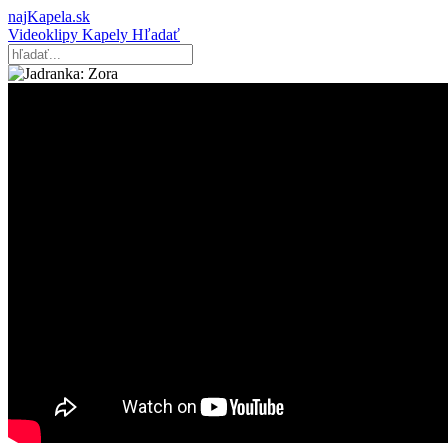
najKapela.sk
Videoklipy
Kapely
Hľadať