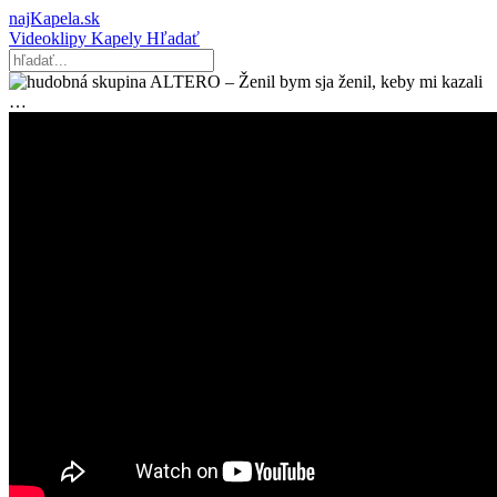
najKapela.sk
Videoklipy
Kapely
Hľadať