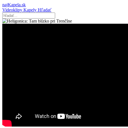
najKapela.sk
Videoklipy
Kapely
Hľadať