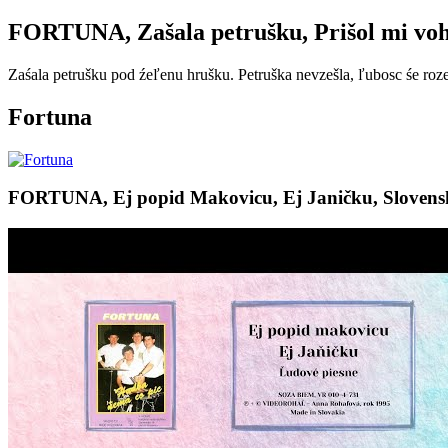
FORTUNA, Zašala petrušku, Prišol mi vohľ
Zaśala petrušku pod źeľenu hrušku. Petruška nevzešla, ľubosc śe roze
Fortuna
FORTUNA, Ej popid Makovicu, Ej Janičku, Slovensk