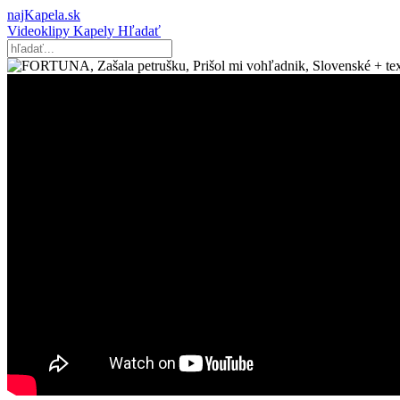
najKapela.sk
Videoklipy
Kapely
Hľadať