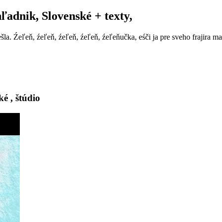
adnik, Slovenské + texty,
šla. Źeľeň, źeľeň, źeľeň, źeľeň, źeľeňučka, eśči ja pre sveho frajira
é , štúdio