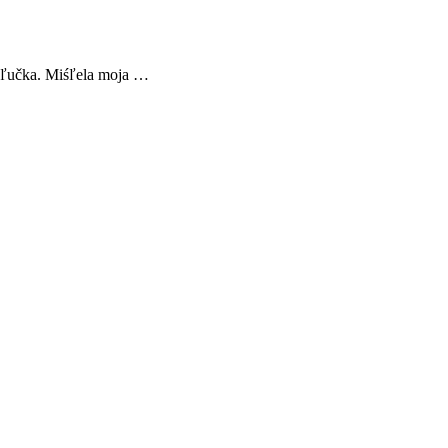
 maľučka. Miśľela moja …