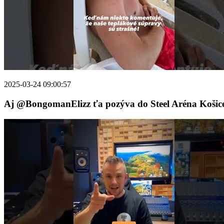
2025-03-24 09:00:57
Aj @BongomanElizz ťa pozýva do Steel Aréna Košice -