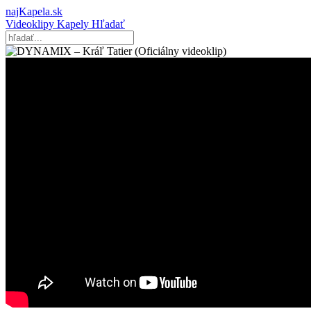
najKapela.sk
Videoklipy
Kapely
Hľadať