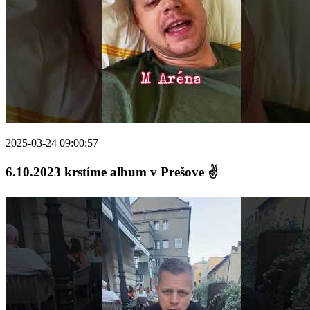
2025-03-24 09:00:57
6.10.2023 krstíme album v Prešove ✌️