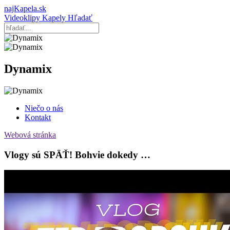
najKapela.sk
Videoklipy
Kapely
Hľadať
Dynamix
Niečo o nás
Kontakt
Webová stránka
Vlogy sú SPÄŤ! Bohvie dokedy …