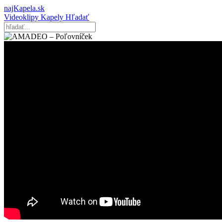
najKapela.sk
Videoklipy
Kapely
Hľadať