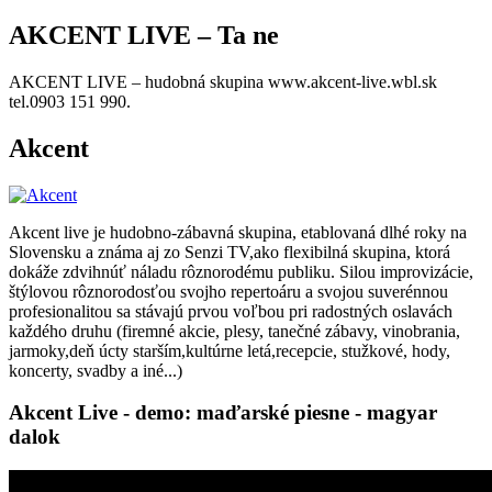
AKCENT LIVE – Ta ne
AKCENT LIVE – hudobná skupina www.akcent-live.wbl.sk
tel.0903 151 990.
Akcent
Akcent live je hudobno-zábavná skupina, etablovaná dlhé roky na
Slovensku a známa aj zo Senzi TV,ako flexibilná skupina, ktorá
dokáže zdvihnúť náladu rôznorodému publiku. Silou improvizácie,
štýlovou rôznorodosťou svojho repertoáru a svojou suverénnou
profesionalitou sa stávajú prvou voľbou pri radostných oslavách
každého druhu (firemné akcie, plesy, tanečné zábavy, vinobrania,
jarmoky,deň úcty starším,kultúrne letá,recepcie, stužkové, hody,
koncerty, svadby a iné...)
Akcent Live - demo: maďarské piesne - magyar
dalok