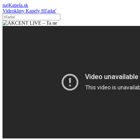
najKapela.sk
Videoklipy
Kapely
Hľadať