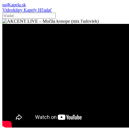
najKapela.sk
Videoklipy
Kapely
Hľadať