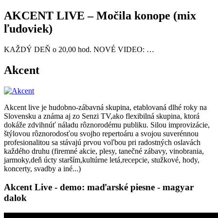
AKCENT LIVE – Močila konope (mix
ľudoviek)
KAŽDÝ DEŇ o 20,00 hod. NOVÉ VIDEO: …
Akcent
Akcent live je hudobno-zábavná skupina, etablovaná dlhé roky na
Slovensku a známa aj zo Senzi TV,ako flexibilná skupina, ktorá
dokáže zdvihnúť náladu rôznorodému publiku. Silou improvizácie,
štýlovou rôznorodosťou svojho repertoáru a svojou suverénnou
profesionalitou sa stávajú prvou voľbou pri radostných oslavách
každého druhu (firemné akcie, plesy, tanečné zábavy, vinobrania,
jarmoky,deň úcty starším,kultúrne letá,recepcie, stužkové, hody,
koncerty, svadby a iné...)
Akcent Live - demo: maďarské piesne - magyar
dalok