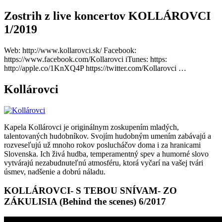
Zostrih z live koncertov KOLLÁROVCI
1/2019
Web: http://www.kollarovci.sk/ Facebook:
https://www.facebook.com/Kollarovci iTunes: https:
http://apple.co/1KnXQ4P https://twitter.com/Kollarovci …
Kollárovci
Kapela Kollárovci je originálnym zoskupením mladých,
talentovaných hudobníkov. Svojím hudobným umením zabávajú a
rozveseľujú už mnoho rokov poslucháčov doma i za hranicami
Slovenska. Ich živá hudba, temperamentný spev a humorné slovo
vytvárajú nezabudnuteľnú atmosféru, ktorá vyčarí na vašej tvári
úsmev, nadšenie a dobrú náladu.
KOLLÁROVCI- S TEBOU SNÍVAM- ZO
ZÁKULISIA (Behind the scenes) 6/2017