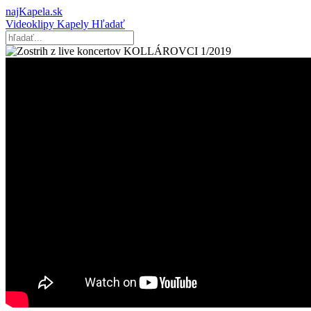
najKapela.sk
Videoklipy
Kapely
Hľadať