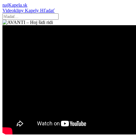
najKapela.sk
Videoklipy
Kapely
Hľadať