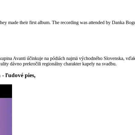
ey made their first album. The recording was attended by Danka Bo
 skupina Avanti účinkuje na pódiách najmä východného Slovenska, vďaka
ity dávno prekročili regionálny charakter kapely na svadbu.
- ľudové pies,