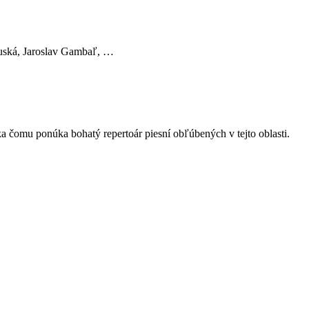
guská, Jaroslav Gambaľ, …
 čomu ponúka bohatý repertoár piesní obľúbených v tejto oblasti.