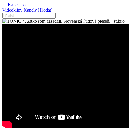
najKapela.sk
Videoklipy
Kapely
Hľadať