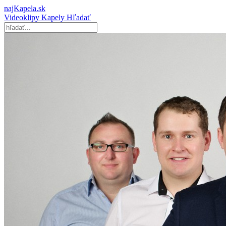
najKapela.sk
Videoklipy
Kapely
Hľadať