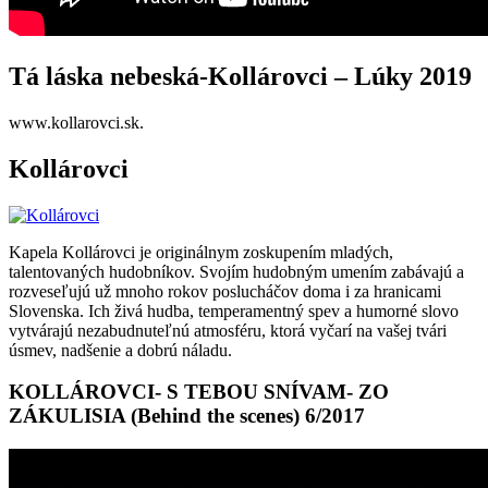
Tá láska nebeská-Kollárovci – Lúky 2019
www.kollarovci.sk.
Kollárovci
Kapela Kollárovci je originálnym zoskupením mladých,
talentovaných hudobníkov. Svojím hudobným umením zabávajú a
rozveseľujú už mnoho rokov poslucháčov doma i za hranicami
Slovenska. Ich živá hudba, temperamentný spev a humorné slovo
vytvárajú nezabudnuteľnú atmosféru, ktorá vyčarí na vašej tvári
úsmev, nadšenie a dobrú náladu.
KOLLÁROVCI- S TEBOU SNÍVAM- ZO
ZÁKULISIA (Behind the scenes) 6/2017