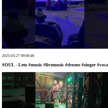
2025-03-27 09:00:46
SOUL - Leto #music #livemusic #drums #singer #voc