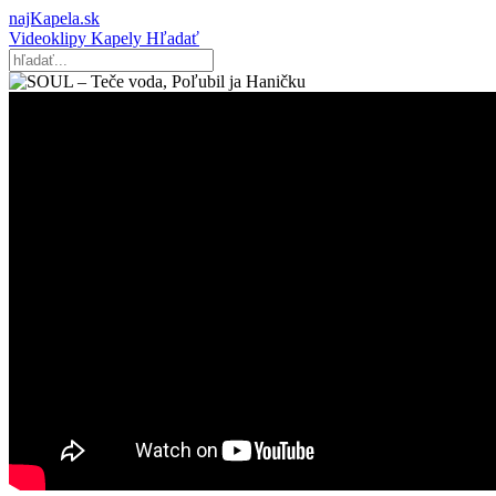
najKapela.sk
Videoklipy
Kapely
Hľadať