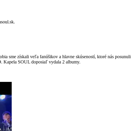
oul.sk.
ia sme získali veľa fanúšikov a hlavne skúseností, ktoré nás posunul
D. Kapela SOUL doposiaľ vydala 2 albumy.