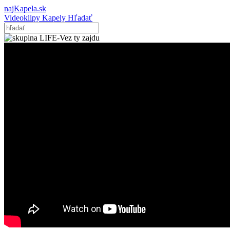
najKapela.sk
Videoklipy
Kapely
Hľadať