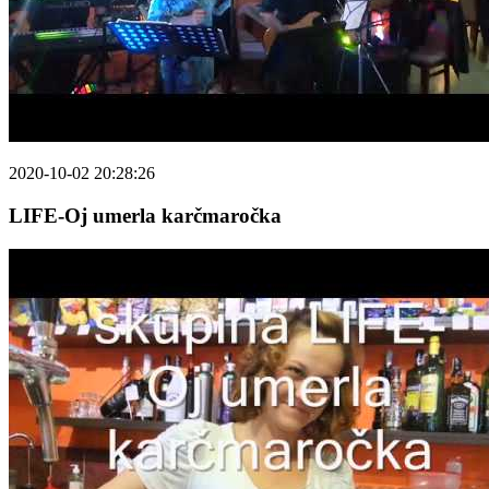
2020-10-02 20:28:26
LIFE-Oj umerla karčmaročka