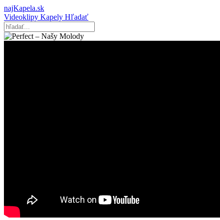
najKapela.sk
Videoklipy
Kapely
Hľadať