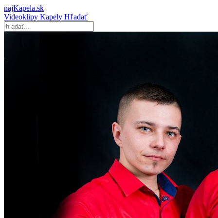
najKapela.sk
Videoklipy
Kapely
Hľadať