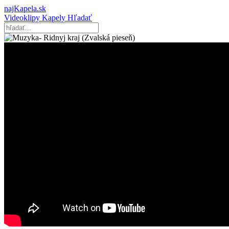
najKapela.sk
Videoklipy
Kapely
Hľadať