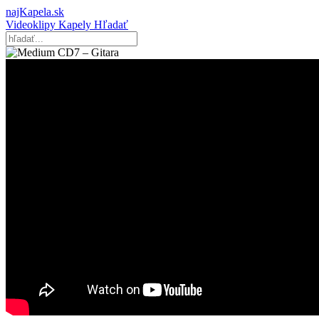
najKapela.sk
Videoklipy
Kapely
Hľadať