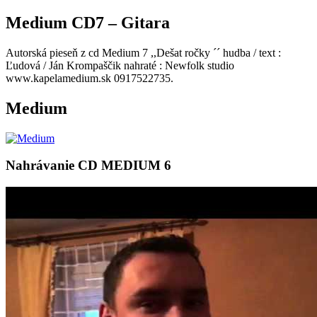
Medium CD7 – Gitara
Autorská pieseň z cd Medium 7 ,,Dešat ročky ´´ hudba / text :
Ľudová / Ján Krompaščik nahraté : Newfolk studio
www.kapelamedium.sk 0917522735.
Medium
Nahrávanie CD MEDIUM 6