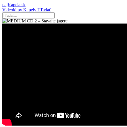
najKapela.sk
Videoklipy
Kapely
Hľadať