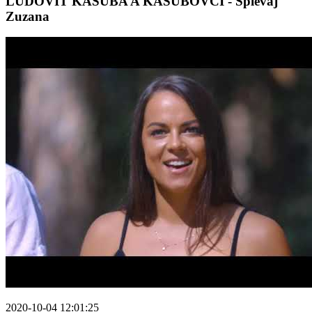
ĽUDOVÍT KAŠUBA A KAŠUBOVCI - Spievaj
Zuzana
2020-10-04 12:01:25