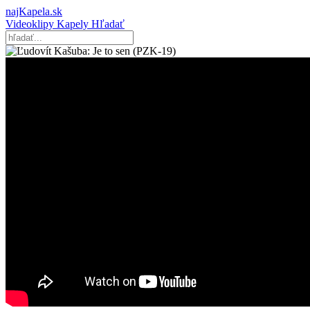
najKapela.sk
Videoklipy
Kapely
Hľadať