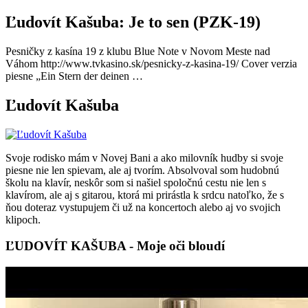
Ľudovít Kašuba: Je to sen (PZK-19)
Pesničky z kasína 19 z klubu Blue Note v Novom Meste nad
Váhom http://www.tvkasino.sk/pesnicky-z-kasina-19/ Cover verzia
piesne „Ein Stern der deinen …
Ľudovít Kašuba
Svoje rodisko mám v Novej Bani a ako milovník hudby si svoje
piesne nie len spievam, ale aj tvorím. Absolvoval som hudobnú
školu na klavír, neskôr som si našiel spoločnú cestu nie len s
klavírom, ale aj s gitarou, ktorá mi prirástla k srdcu natoľko, že s
ňou doteraz vystupujem či už na koncertoch alebo aj vo svojich
klipoch.
ĽUDOVÍT KAŠUBA - Moje oči bloudí