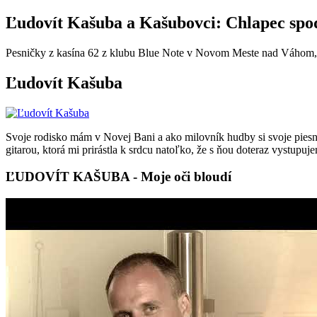
Ľudovít Kašuba a Kašubovci: Chlapec sp
Pesničky z kasína 62 z klubu Blue Note v Novom Meste nad Váhom,
Ľudovít Kašuba
Svoje rodisko mám v Novej Bani a ako milovník hudby si svoje piesne n
gitarou, ktorá mi prirástla k srdcu natoľko, že s ňou doteraz vystupuj
ĽUDOVÍT KAŠUBA - Moje oči bloudí