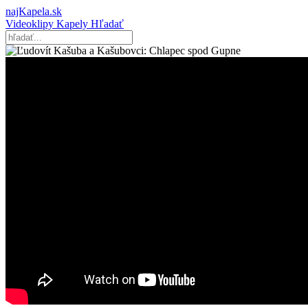
najKapela.sk
Videoklipy
Kapely
Hľadať