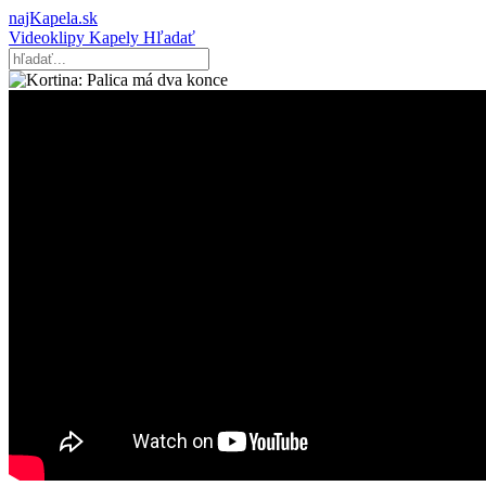
najKapela.sk
Videoklipy
Kapely
Hľadať