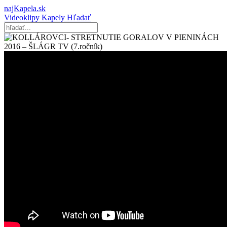
najKapela.sk
Videoklipy
Kapely
Hľadať