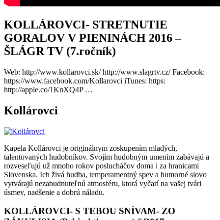
KOLLÁROVCI- STRETNUTIE
GORALOV V PIENINÁCH 2016 –
ŠLÁGR TV (7.ročník)
Web: http://www.kollarovci.sk/ http://www.slagrtv.cz/ Facebook:
https://www.facebook.com/Kollarovci iTunes: https:
http://apple.co/1KnXQ4P …
Kollárovci
Kapela Kollárovci je originálnym zoskupením mladých,
talentovaných hudobníkov. Svojím hudobným umením zabávajú a
rozveseľujú už mnoho rokov poslucháčov doma i za hranicami
Slovenska. Ich živá hudba, temperamentný spev a humorné slovo
vytvárajú nezabudnuteľnú atmosféru, ktorá vyčarí na vašej tvári
úsmev, nadšenie a dobrú náladu.
KOLLÁROVCI- S TEBOU SNÍVAM- ZO