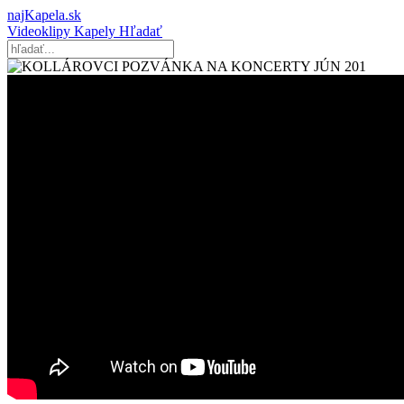
najKapela.sk
Videoklipy
Kapely
Hľadať