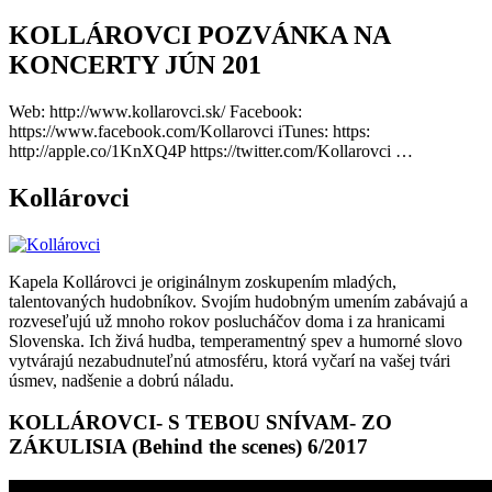
KOLLÁROVCI POZVÁNKA NA
KONCERTY JÚN 201
Web: http://www.kollarovci.sk/ Facebook:
https://www.facebook.com/Kollarovci iTunes: https:
http://apple.co/1KnXQ4P https://twitter.com/Kollarovci …
Kollárovci
Kapela Kollárovci je originálnym zoskupením mladých,
talentovaných hudobníkov. Svojím hudobným umením zabávajú a
rozveseľujú už mnoho rokov poslucháčov doma i za hranicami
Slovenska. Ich živá hudba, temperamentný spev a humorné slovo
vytvárajú nezabudnuteľnú atmosféru, ktorá vyčarí na vašej tvári
úsmev, nadšenie a dobrú náladu.
KOLLÁROVCI- S TEBOU SNÍVAM- ZO
ZÁKULISIA (Behind the scenes) 6/2017