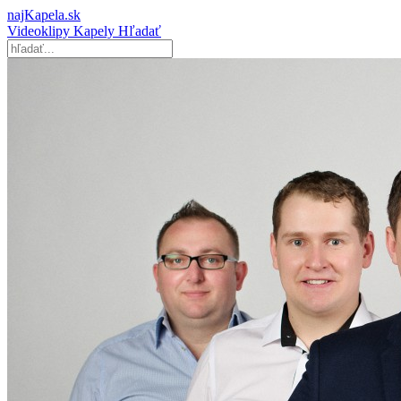
najKapela.sk
Videoklipy
Kapely
Hľadať