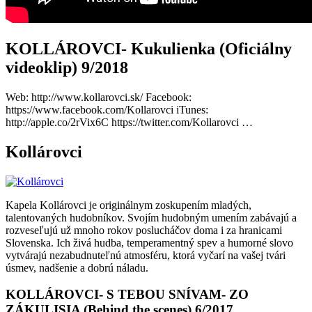
KOLLÁROVCI- Kukulienka (Oficiálny
videoklip) 9/2018
Web: http://www.kollarovci.sk/ Facebook:
https://www.facebook.com/Kollarovci iTunes:
http://apple.co/2rVix6C https://twitter.com/Kollarovci …
Kollárovci
Kapela Kollárovci je originálnym zoskupením mladých,
talentovaných hudobníkov. Svojím hudobným umením zabávajú a
rozveseľujú už mnoho rokov poslucháčov doma i za hranicami
Slovenska. Ich živá hudba, temperamentný spev a humorné slovo
vytvárajú nezabudnuteľnú atmosféru, ktorá vyčarí na vašej tvári
úsmev, nadšenie a dobrú náladu.
KOLLÁROVCI- S TEBOU SNÍVAM- ZO
ZÁKULISIA (Behind the scenes) 6/2017