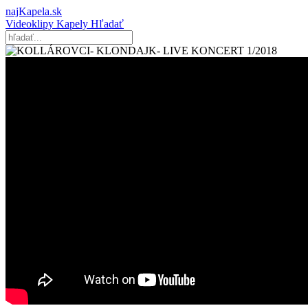
najKapela.sk
Videoklipy
Kapely
Hľadať