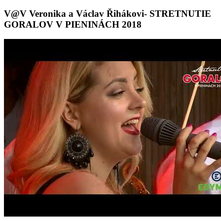
V@V Veronika a Václav Řihákovi- STRETNUTIE
GORALOV V PIENINÁCH 2018