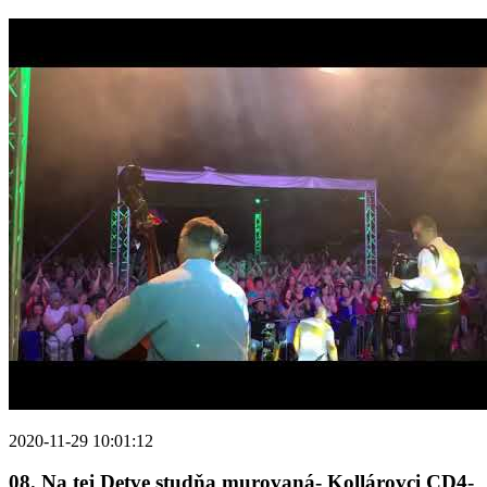
2020-11-29 10:01:12
08. Na tej Detve studňa murovaná- Kollárovci CD4-