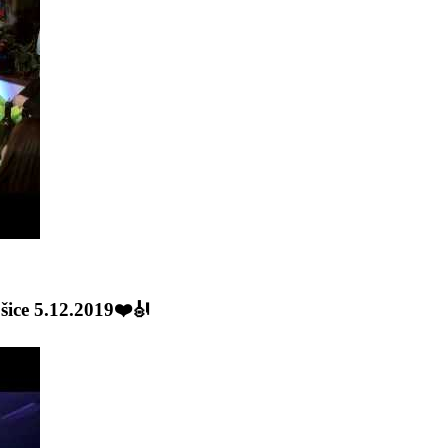
šice 5.12.2019❤️🎻