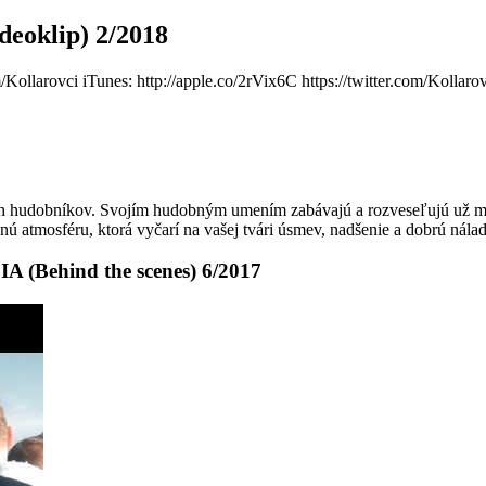
oklip) 2/2018
ollarovci iTunes: http://apple.co/2rVix6C https://twitter.com/Kollar
ch hudobníkov. Svojím hudobným umením zabávajú a rozveseľujú už mn
 atmosféru, ktorá vyčarí na vašej tvári úsmev, nadšenie a dobrú nálad
ehind the scenes) 6/2017