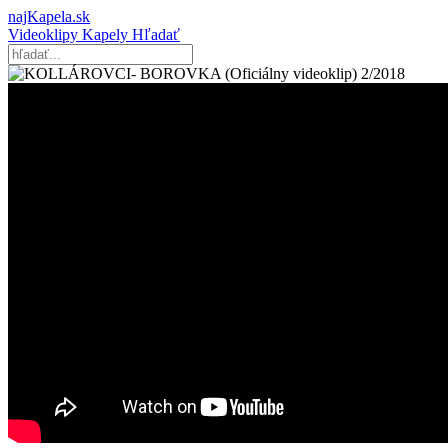
najKapela.sk
Videoklipy
Kapely
Hľadať