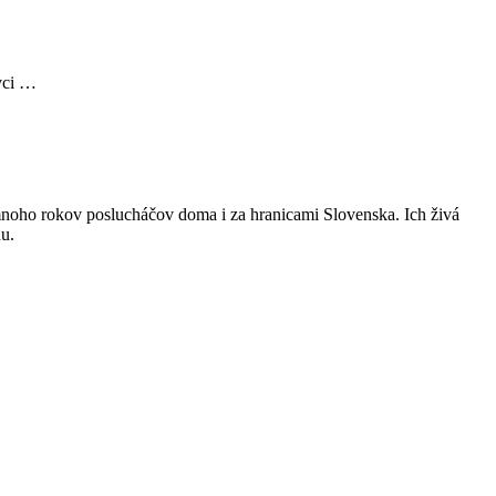
ovci …
oho rokov poslucháčov doma i za hranicami Slovenska. Ich živá
u.